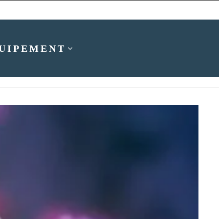
facebook
twitter
instagram
pinterest
youtube
SWIT
SEARCH
SKIN
UIPEMENT